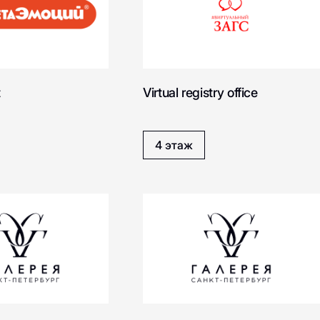
Ballansiko
Bloomberry
SOON
t
Virtual registry office
Bootwood
Boggi Milan
4 этаж
Boft - cервис печати
Bizhu
фотографий
Beba kids
Bao Mochi
CHARUEL
CREAM.SHO
Medicube