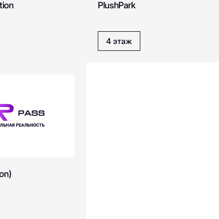
tion
PlushPark
Cosmomedica
Conso
Caterina Leman
Calzedonia
4 этаж
Chicha San Chen
Choupette
Don Tapa
Diplomat
DREAMS by Alena Akhmadullina
DDX Fitness
Emka
Eat Market
on)
Emiliano Zapata
EMMI kiosk
ics
ECCO