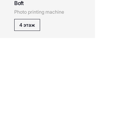
Boft
Cofix
Photo printing machine
Calista
4 этаж
Chokoberry
Diamond District
Eleganzza
Erborian