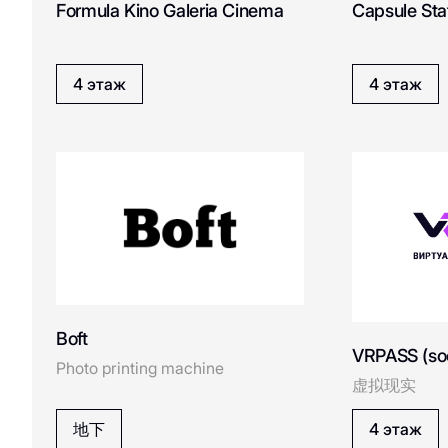
Formula Kino Galeria Cinema
Capsule Sta
Cook House
Coccinelle
4 этаж
4 этаж
COSMO ICE
Dreame
D
DUB
ECRU
E
Boft
VRPASS (so
Photo printing machine
ESTEL
虚拟现实
Emmi Perfumery&Cosmet
地下
4 этаж