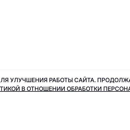
Intimissimi
Indiwd
IDOL
Just Brand
John Doe
ЛЯ УЛУЧШЕНИЯ РАБОТЫ САЙТА. ПРОДОЛЖА
ТИКОЙ В ОТНОШЕНИИ ОБРАБОТКИ ПЕРСО
Kristina & Milan
Koton
Karl Lagerfeld
Kappa