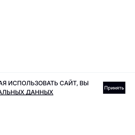
Incanto
Joe's Diner
Я ИСПОЛЬЗОВАТЬ САЙТ, ВЫ
Принять
НАЛЬНЫХ ДАННЫХ
Kixbox
KRASIVO365
在应用程序中接收礼物