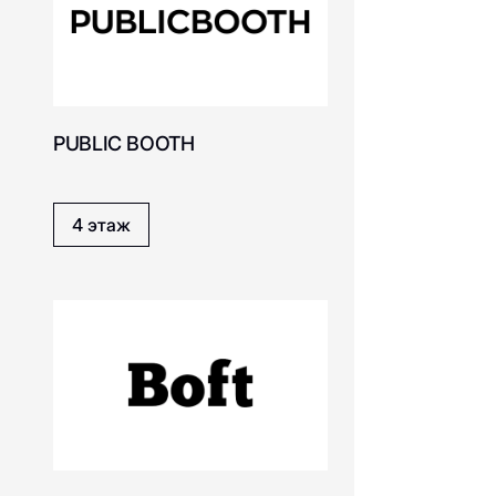
Beau Today
PUBLIC BOOTH
o
Boft - cервис печати
фотографий
Скачать приложение
4 этаж
Belle You
Balabala
P х
Capsule Station
NEW