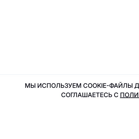
Intimissimi Uomo
I
IL Патио
JDsens
J
Jfood
МЫ ИСПОЛЬЗУЕМ COOKIE-ФАЙЛЫ Д
СОГЛАШАЕТЕСЬ С
ПОЛИ
Kuchenland
K
Kimchi to go
地址
所有商店
KRAKATAU