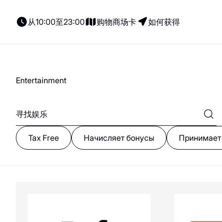
A
B
C
D
E
F
G
H
I
J
K
L
M
N
O
P
Q
R
S
T
U
从10:00至23:00
购物商场卡
如何获得
12 Storeez
0-9
Entertainment
所有商店
新闻
4FORMS
就餐
Parking
礼品证书
所有商店
展示
意大利餐
Electric cars
租户门户网站
女装
coffee-sweets
Tax Free
Начисляет бонусы
Принимает
儿童服务
ASIA ST 71
A
内衣
格魯吉亞菜
Amazing Red
鞋子与箱包
素食主義者/素食主
AutoJack&LimoLady
SO
義者
儿童商品
印象丝路
Asia food
配饰、珠宝和钟表