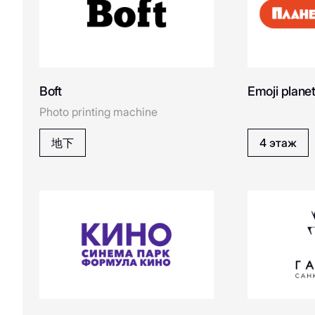
美丽与健康
AKS market!
商业娱乐购物中
心“游廊”服务
运动与休闲用品
提款机
电子产品、书籍及家
BJORN LARSEN
B
用电器
Boft
Emoji plane
客户服务
Burger King
Photo printing machine
家居用品
儿童服务
家居用品
地下
4 этаж
Boft - cервис печати
Eco-services
фотографий
Befree
BOSS
COLIN'S
C