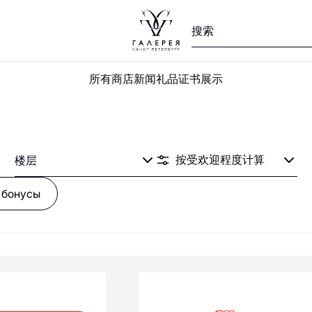
V
W
X
Y
Z
А
Б
В
Г
Д
Е
Ж
З
И
Й
К
Л
М
Н
О
П
所有商店
新闻
礼品证书
展示
2MOOD
21Shop
585 Золотой
5КармаNов
楼层
 бонусы
Aprellshop
Anna Pekun
ASKENT
ALBIONE
ANTA
ADELÓVE
ON
SOON
ALEXANDER BOGDANOV
AKS market!